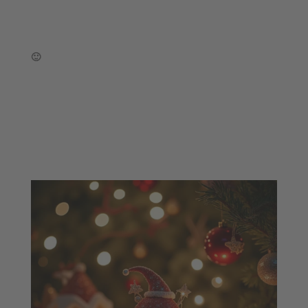
Weihnachten und Lachen sind eine gute Kombination. Wir zeigen euch wie das einfach und exklusiv geht. Klickt euch rein in die fröhliche Weihnachtsbox 🙂 Viel Spaß damit!