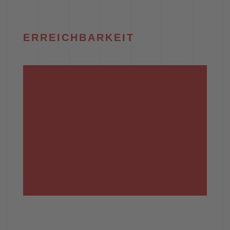
ERREICHBARKEIT
NAME
TELEFON
ZUSTÄNDIGKEIT
SCORE
WILHELM HELMERS