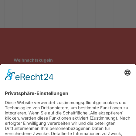
Weihnachtskugeln
Weihnachtsdeko
Tassen & Karten
Das Hospiz
Chari-Blog
Impressum