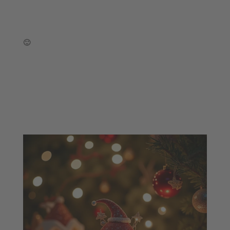
Weihnachten und Lachen sind eine gute Kombination. Wir zeigen euch wie das einfach und exklusiv geht. Klickt euch rein in die fröhliche Weihnachtsbox 🙂 Viel Spaß damit!